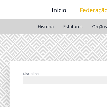
Início
Federaçã
História
Estatutos
Órgãos
Disciplina