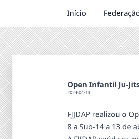
Início
Federaçã
Open Infantil Ju-Jit
2024-04-13
FJJDAP realizou o Op
8 a Sub-14 a 13 de ab
A FJJDAP saúda os no